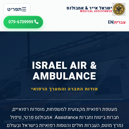
ישראל אייר & אמבולנס
☰
תפריט
MEDICAL ASSISTANCE
079-6709999
עברית
|
EN
ISRAEL AIR &
AMBULANCE
אודות החברה והמערך הרפואי
מעטפת רפואית מקצועית למשפחות, מוסדות רפואיים,
חברות ביטוח וחברות Assistance: אמבולנס פרטי, טיפול
נמרץ מוטס, העברות חולים והטסות רפואיות בישראל ובעולם.