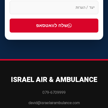
שלח לוואטסאפ
ISRAEL AIR & AMBULANCE
079-6709999
david@israelairambulance.com